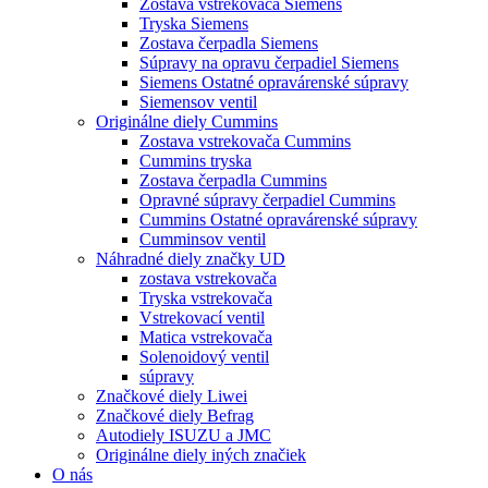
Zostava vstrekovača Siemens
Tryska Siemens
Zostava čerpadla Siemens
Súpravy na opravu čerpadiel Siemens
Siemens Ostatné opravárenské súpravy
Siemensov ventil
Originálne diely Cummins
Zostava vstrekovača Cummins
Cummins tryska
Zostava čerpadla Cummins
Opravné súpravy čerpadiel Cummins
Cummins Ostatné opravárenské súpravy
Cumminsov ventil
Náhradné diely značky UD
zostava vstrekovača
Tryska vstrekovača
Vstrekovací ventil
Matica vstrekovača
Solenoidový ventil
súpravy
Značkové diely Liwei
Značkové diely Befrag
Autodiely ISUZU a JMC
Originálne diely iných značiek
O nás