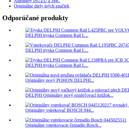
Autodiely ISUZU a JMC
Originálne diely iných značiek
Odporúčané produkty
DELPHI tryska Common Rail L...
DELPHI tryska Common Rail L...
DELPHI tryska Common Rail L...
Originálny nový POHON DELPHI...
DELPHI Originálny nový rozdeľovací krúžok...
Originálny vstrekovač BOSCH 044...
Originálne vstrekovacie čerpadlo Bosch...