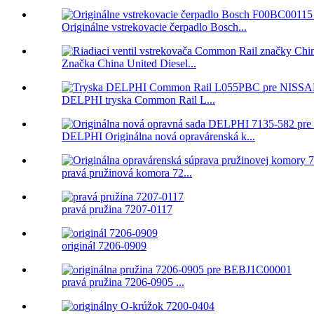
Originálne vstrekovacie čerpadlo Bosch...
Značka China United Diesel...
DELPHI tryska Common Rail L...
DELPHI Originálna nová opravárenská k...
pravá pružinová komora 72...
pravá pružina 7207-0117
originál 7206-0909
pravá pružina 7206-0905 ...