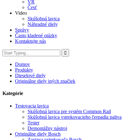
VR
Česť
Video
Skúšobná lavica
Náhradné diely
Správy
Často kladené otázky
Kontaktujte nás
Domov
Produkty
Dieselové diely
Originálne diely iných značiek
Kategórie
Testovacia lavica
Skúšobná lavica pre systém Common Rail
Skúšobná lavica vstrekovacieho čerpadla paliva
Tester
Demontážny nástroj
Originálne diely Bosch
Zostava vstrekovača Bosch