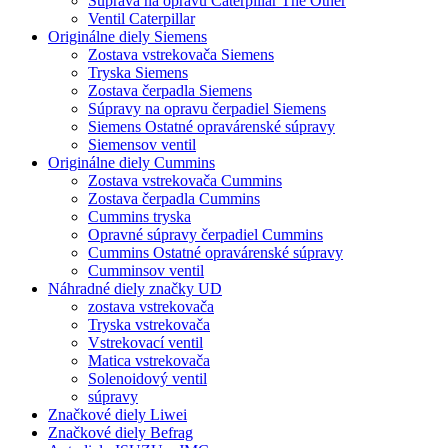
Súprava na opravu Caterpillar The Other
Ventil Caterpillar
Originálne diely Siemens
Zostava vstrekovača Siemens
Tryska Siemens
Zostava čerpadla Siemens
Súpravy na opravu čerpadiel Siemens
Siemens Ostatné opravárenské súpravy
Siemensov ventil
Originálne diely Cummins
Zostava vstrekovača Cummins
Zostava čerpadla Cummins
Cummins tryska
Opravné súpravy čerpadiel Cummins
Cummins Ostatné opravárenské súpravy
Cumminsov ventil
Náhradné diely značky UD
zostava vstrekovača
Tryska vstrekovača
Vstrekovací ventil
Matica vstrekovača
Solenoidový ventil
súpravy
Značkové diely Liwei
Značkové diely Befrag