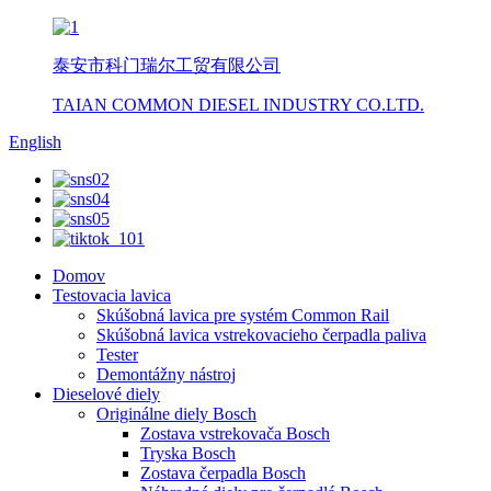
泰安市科门瑞尔工贸有限公司
TAIAN COMMON DIESEL INDUSTRY CO.LTD.
English
Domov
Testovacia lavica
Skúšobná lavica pre systém Common Rail
Skúšobná lavica vstrekovacieho čerpadla paliva
Tester
Demontážny nástroj
Dieselové diely
Originálne diely Bosch
Zostava vstrekovača Bosch
Tryska Bosch
Zostava čerpadla Bosch